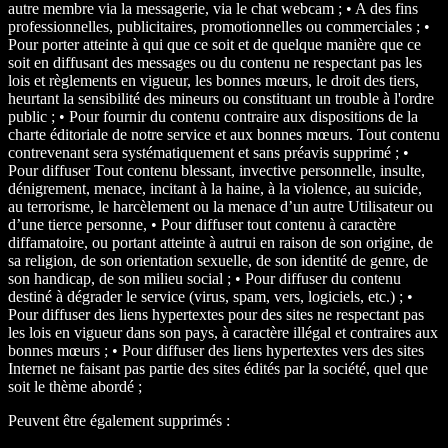
autre membre via la messagerie, via le chat webcam ; • A des fins
professionnelles, publicitaires, promotionnelles ou commerciales ; •
Pour porter atteinte à qui que ce soit et de quelque manière que ce
soit en diffusant des messages ou du contenu ne respectant pas les
lois et règlements en vigueur, les bonnes mœurs, le droit des tiers,
heurtant la sensibilité des mineurs ou constituant un trouble à l'ordre
public ; • Pour fournir du contenu contraire aux dispositions de la
charte éditoriale de notre service et aux bonnes mœurs. Tout contenu
contrevenant sera systématiquement et sans préavis supprimé ; •
Pour diffuser Tout contenu blessant, invective personnelle, insulte,
dénigrement, menace, incitant à la haine, à la violence, au suicide,
au terrorisme, le harcèlement ou la menace d’un autre Utilisateur ou
d’une tierce personne, • Pour diffuser tout contenu à caractère
diffamatoire, ou portant atteinte à autrui en raison de son origine, de
sa religion, de son orientation sexuelle, de son identité de genre, de
son handicap, de son milieu social ; • Pour diffuser du contenu
destiné à dégrader le service (virus, spam, vers, logiciels, etc.) ; •
Pour diffuser des liens hypertextes pour des sites ne respectant pas
les lois en vigueur dans son pays, à caractère illégal et contraires aux
bonnes mœurs ; • Pour diffuser des liens hypertextes vers des sites
Internet ne faisant pas partie des sites édités par la société, quel que
soit le thème abordé ;
Peuvent être également supprimés :