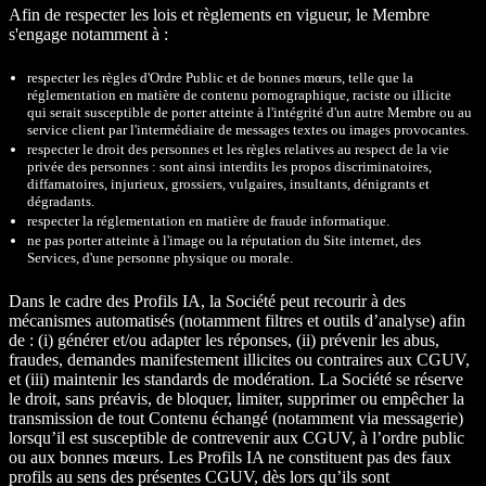
Afin de respecter les lois et règlements en vigueur, le Membre
s'engage notamment à :
respecter les règles d'Ordre Public et de bonnes mœurs, telle que la
réglementation en matière de contenu pornographique, raciste ou illicite
qui serait susceptible de porter atteinte à l'intégrité d'un autre Membre ou au
service client par l'intermédiaire de messages textes ou images provocantes.
respecter le droit des personnes et les règles relatives au respect de la vie
privée des personnes : sont ainsi interdits les propos discriminatoires,
diffamatoires, injurieux, grossiers, vulgaires, insultants, dénigrants et
dégradants.
respecter la réglementation en matière de fraude informatique.
ne pas porter atteinte à l'image ou la réputation du Site internet, des
Services, d'une personne physique ou morale.
Dans le cadre des Profils IA, la Société peut recourir à des
mécanismes automatisés (notamment filtres et outils d’analyse) afin
de : (i) générer et/ou adapter les réponses, (ii) prévenir les abus,
fraudes, demandes manifestement illicites ou contraires aux CGUV,
et (iii) maintenir les standards de modération. La Société se réserve
le droit, sans préavis, de bloquer, limiter, supprimer ou empêcher la
transmission de tout Contenu échangé (notamment via messagerie)
lorsqu’il est susceptible de contrevenir aux CGUV, à l’ordre public
ou aux bonnes mœurs. Les Profils IA ne constituent pas des faux
profils au sens des présentes CGUV, dès lors qu’ils sont